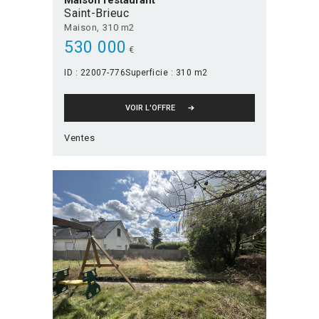
Maison restaurant
Saint-Brieuc
Maison
310 m2
530 000
€
ID :
22007-776
Superficie :
310 m2
VOIR L'OFFRE
Ventes