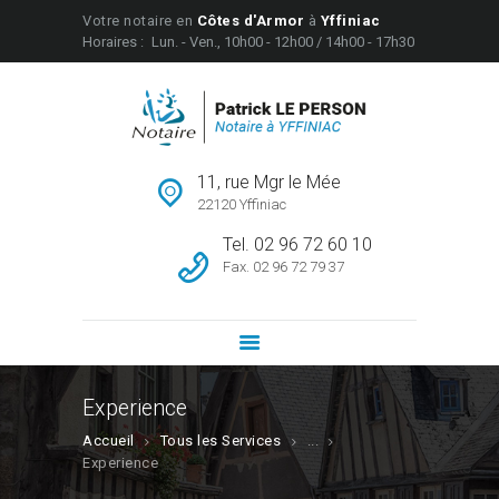
Votre notaire en
Côtes d'Armor
à
Yffiniac
Horaires :
Lun. - Ven., 10h00 - 12h00 / 14h00 - 17h30
OFFICE NOTARIAL PATRICK LE PERSON
Notaire à Yffiniac
À PROPOS
SERVICES
11, rue Mgr le Mée
ANNONCES IMMO
22120 Yffiniac
INFOS & CONSEILS
Tel. 02 96 72 60 10
Fax. 02 96 72 79 37
CONTACT
À PROPOS
SERVICES
ANNONCES IMMO
Experience
INFOS & CONSEILS
Accueil
Tous les Services
...
CONTACT
Experience