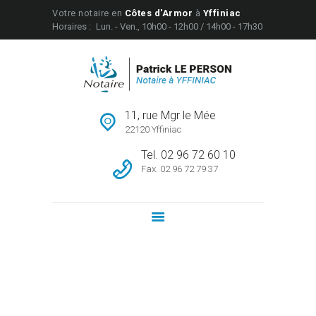
Votre notaire en
Côtes d'Armor
à
Yffiniac
Horaires :
Lun. - Ven., 10h00 - 12h00 / 14h00 - 17h30
OFFICE NOTARIAL PATRICK LE PERSON
Notaire à Yffiniac
À PROPOS
SERVICES
11, rue Mgr le Mée
ANNONCES IMMO
22120 Yffiniac
INFOS & CONSEILS
Tel. 02 96 72 60 10
Fax. 02 96 72 79 37
CONTACT
À PROPOS
SERVICES
ANNONCES IMMO
Maison familiale YFFINIAC
INFOS & CONSEILS
Accueil
Tous les biens
...
CONTACT
Maison familiale YFFINIAC