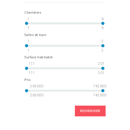
Chambres
1
6
1
6
Salles de bain
1
2
1
2
Surface habitable
111
201
111
201
Prix
265000
742000
265000
742000
RECHERCHER